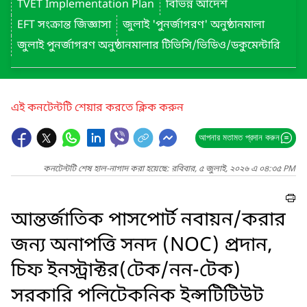
TVET Implementation Plan
বিভিন্ন আদেশ
EFT সংক্রান্ত জিজ্ঞাসা
জুলাই 'পুনর্জাগরণ' অনুষ্ঠানমালা
জুলাই পুনর্জাগরণ অনুষ্ঠানমালার টিভিসি/ভিডিও/ডকুমেন্টারি
এই কনটেন্টটি শেয়ার করতে ক্লিক করুন
আপনার মতামত প্রদান করুন
কনটেন্টটি শেষ হাল-নাগাদ করা হয়েছে: রবিবার, ৫ জুলাই, ২০২৬ এ ০৪:৩৫ PM
আন্তর্জাতিক পাসপোর্ট নবায়ন/করার
জন্য অনাপত্তি সনদ (NOC) প্রদান,
চিফ ইনস্ট্রাক্টর(টেক/নন-টেক)
সরকারি পলিটেকনিক ইন্সটিটিউট