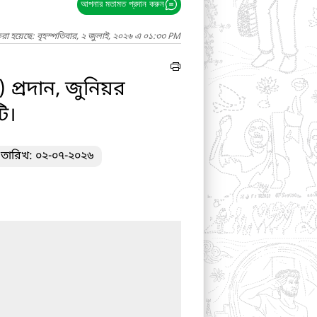
আপনার মতামত প্রদান করুন
করা হয়েছে: বৃহস্পতিবার, ২ জুলাই, ২০২৬ এ ০১:৩৩ PM
 প্রদান, জুনিয়র
ি।
 তারিখ: ০২-০৭-২০২৬