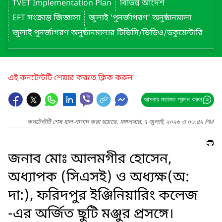
TVET Implementation Plan
বিভিন্ন আদেশ
EFT সংক্রান্ত জিজ্ঞাসা
জুলাই 'পুনর্জাগরণ' অনুষ্ঠানমালা
জুলাই পুনর্জাগরণ অনুষ্ঠানমালার টিভিসি/ভিডিও/ডকুমেন্টারি
এই কনটেন্টটি শেয়ার করতে ক্লিক করুন
আপনার মতামত প্রদান করুন
কনটেন্টটি শেষ হাল-নাগাদ করা হয়েছে: মঙ্গলবার, ৭ জুলাই, ২০২৬ এ ০৬:৫২ PM
জনাব মোঃ আলমগীর হোসেন,
অধ্যাপক (সিএসই) ও অধ্যক্ষ(অ:
দা:), ফরিদপুর ইঞ্জিনিয়ারিং কলেজ
-এর অর্জিত ছুটি মঞ্জুর প্রসঙ্গে।