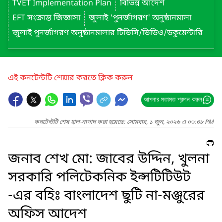
TVET Implementation Plan
বিভিন্ন আদেশ
EFT সংক্রান্ত জিজ্ঞাসা
জুলাই 'পুনর্জাগরণ' অনুষ্ঠানমালা
জুলাই পুনর্জাগরণ অনুষ্ঠানমালার টিভিসি/ভিডিও/ডকুমেন্টারি
এই কনটেন্টটি শেয়ার করতে ক্লিক করুন
আপনার মতামত প্রদান করুন
কনটেন্টটি শেষ হাল-নাগাদ করা হয়েছে: সোমবার, ১ জুন, ২০২৬ এ ০৬:৩৮ PM
জনাব শেখ মো: জাবের উদ্দিন, খুলনা
সরকারি পলিটেকনিক ইন্সটিটিউট
-এর বহিঃ বাংলাদেশ ছুটি না-মঞ্জুরের
অফিস আদেশ