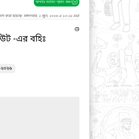
আপনার মতামত প্রদান করুন
গাদ করা হয়েছে: মঙ্গলবার, ২ জুন, ২০২৬ এ ১০:১৮ AM
িউট -এর বহিঃ
৬-২০২৬