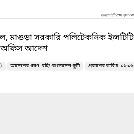
কনটেন্টটি শেষ হাল-না
ডল, মাগুড়া সরকারি পলিটেকনিক ইন্সটিট
রের অফিস আদেশ
)
আদেশের ধরণ: বহিঃ-বাংলাদেশ-ছুটি
প্রকাশের তারিখ: ০১-০