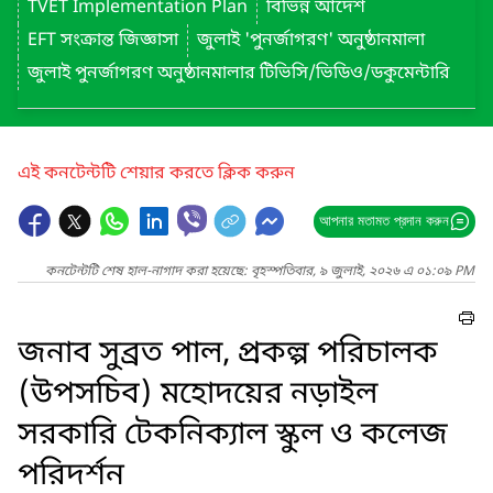
TVET Implementation Plan
বিভিন্ন আদেশ
EFT সংক্রান্ত জিজ্ঞাসা
জুলাই 'পুনর্জাগরণ' অনুষ্ঠানমালা
জুলাই পুনর্জাগরণ অনুষ্ঠানমালার টিভিসি/ভিডিও/ডকুমেন্টারি
এই কনটেন্টটি শেয়ার করতে ক্লিক করুন
আপনার মতামত প্রদান করুন
কনটেন্টটি শেষ হাল-নাগাদ করা হয়েছে: বৃহস্পতিবার, ৯ জুলাই, ২০২৬ এ ০১:০৯ PM
জনাব সুব্রত পাল, প্রকল্প পরিচালক
(উপসচিব) মহোদয়ের নড়াইল
সরকারি টেকনিক্যাল স্কুল ও কলেজ
পরিদর্শন