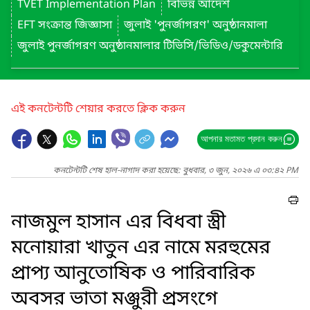
TVET Implementation Plan
বিভিন্ন আদেশ
EFT সংক্রান্ত জিজ্ঞাসা
জুলাই 'পুনর্জাগরণ' অনুষ্ঠানমালা
জুলাই পুনর্জাগরণ অনুষ্ঠানমালার টিভিসি/ভিডিও/ডকুমেন্টারি
এই কনটেন্টটি শেয়ার করতে ক্লিক করুন
আপনার মতামত প্রদান করুন
কনটেন্টটি শেষ হাল-নাগাদ করা হয়েছে: বুধবার, ৩ জুন, ২০২৬ এ ০৩:৪২ PM
নাজমুল হাসান এর বিধবা স্ত্রী
মনোয়ারা খাতুন এর নামে মরহুমের
প্রাপ্য আনুতোষিক ও পারিবারিক
অবসর ভাতা মঞ্জুরী প্রসংগে