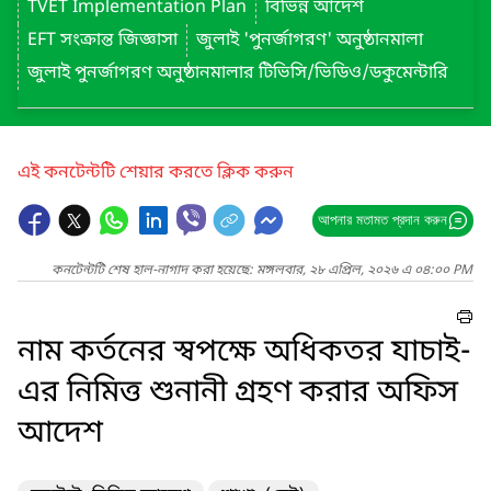
TVET Implementation Plan
বিভিন্ন আদেশ
EFT সংক্রান্ত জিজ্ঞাসা
জুলাই 'পুনর্জাগরণ' অনুষ্ঠানমালা
জুলাই পুনর্জাগরণ অনুষ্ঠানমালার টিভিসি/ভিডিও/ডকুমেন্টারি
এই কনটেন্টটি শেয়ার করতে ক্লিক করুন
আপনার মতামত প্রদান করুন
কনটেন্টটি শেষ হাল-নাগাদ করা হয়েছে: মঙ্গলবার, ২৮ এপ্রিল, ২০২৬ এ ০৪:০০ PM
নাম কর্তনের স্বপক্ষে অধিকতর যাচাই-
এর নিমিত্ত শুনানী গ্রহণ করার অফিস
আদেশ