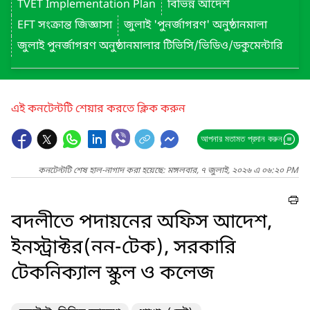
TVET Implementation Plan
বিভিন্ন আদেশ
EFT সংক্রান্ত জিজ্ঞাসা
জুলাই 'পুনর্জাগরণ' অনুষ্ঠানমালা
জুলাই পুনর্জাগরণ অনুষ্ঠানমালার টিভিসি/ভিডিও/ডকুমেন্টারি
এই কনটেন্টটি শেয়ার করতে ক্লিক করুন
আপনার মতামত প্রদান করুন
কনটেন্টটি শেষ হাল-নাগাদ করা হয়েছে: মঙ্গলবার, ৭ জুলাই, ২০২৬ এ ০৬:২০ PM
বদলীতে পদায়নের অফিস আদেশ,
ইনস্ট্রাক্টর(নন-টেক), সরকারি
টেকনিক্যাল স্কুল ও কলেজ