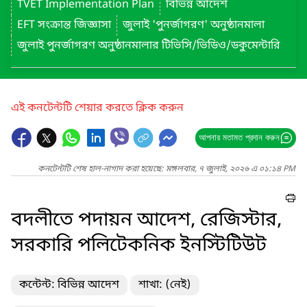
TVET Implementation Plan
বিভিন্ন আদেশ
EFT সংক্রান্ত জিজ্ঞাসা
জুলাই 'পুনর্জাগরণ' অনুষ্ঠানমালা
জুলাই পুনর্জাগরণ অনুষ্ঠানমালার টিভিসি/ভিডিও/ডকুমেন্টারি
এই কনটেন্টটি শেয়ার করতে ক্লিক করুন
আপনার মতামত প্রদান করুন
কনটেন্টটি শেষ হাল-নাগাদ করা হয়েছে: মঙ্গলবার, ৭ জুলাই, ২০২৬ এ ০১:১৪ PM
বদলীতে পদায়ন আদেশ, রেজিস্টার,
সরকারি পলিটেকনিক ইনস্টিটিউট
কন্টেন্ট: বিভিন্ন আদেশ
শাখা: (নেই)