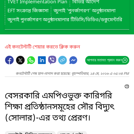
TVET Implementation Plan
বিভিন্ন আদেশ
EFT সংক্রান্ত জিজ্ঞাসা
জুলাই 'পুনর্জাগরণ' অনুষ্ঠানমালা
জুলাই পুনর্জাগরণ অনুষ্ঠানমালার টিভিসি/ভিডিও/ডকুমেন্টারি
এই কনটেন্টটি শেয়ার করতে ক্লিক করুন
আপনার মতামত প্রদান করুন
কনটেন্টটি শেষ হাল-নাগাদ করা হয়েছে: বৃহস্পতিবার, ১৪ মে, ২০২৬ এ ০৫:০৪ PM
বেসরকারি এমপিওভুক্ত কারিগরি
শিক্ষা প্রতিষ্ঠানসমূহের সৌর বিদ্যুৎ
(সোলার)-এর তথ্য প্রেরণ।