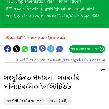
TVET Implementation Plan
বিভিন্ন আদেশ
EFT সংক্রান্ত জিজ্ঞাসা
জুলাই 'পুনর্জাগরণ' অনুষ্ঠানমালা
জুলাই পুনর্জাগরণ অনুষ্ঠানমালার টিভিসি/ভিডিও/ডকুমেন্টারি
এই কনটেন্টটি শেয়ার করতে ক্লিক করুন
আপনার মতামত প্রদান করুন
কনটেন্টটি শেষ হাল-নাগাদ করা হয়েছে: বুধবার, ১ জুলাই, ২০২৬ এ ০৪:২২ PM
সংযুক্তিতে পদায়ন - সরকারি
পলিটেকনিক ইনস্টিটিউট
কন্টেন্ট: বিভিন্ন আদেশ
শাখা: (নেই)