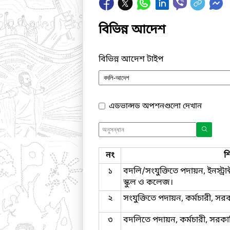
বিভিন্ন আদেশ
বিভিন্ন আদেশ টাইপ
এডভান্সড অপশনগুলো দেখান
নং
শ
১
বদলি/সংযুক্তিতে পদায়ন, ইনস্ট্
স্কুল ও কলেজ।
২
সংযুক্তিতে পদায়ন, কর্মচারী, স
৩
বদলিতে পদায়ন, কর্মচারী, সরক