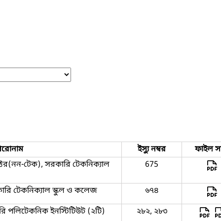
িরোনাম
ইস্যু নম্বর
ফাইল স
রাক্টর(নন-টেক), সরকারি টেকনিক্যাল
675
রকারি টেকনিক্যাল স্কুল ও কলেজ
৬৭৪
ারি পলিটেকনিক ইনস্টিটিউট (২টি)
২৮২, ২৮৩