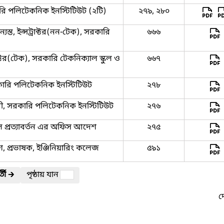
ারি পলিটেকনিক ইনস্টিটিউট (২টি)
২৭৯, ২৮০
্যস্ত, ইন্সট্রাক্টর(নন-টেক), সরকারি
৬৬৬
ক্টর(টেক), সরকারি টেকনিক্যাল স্কুল ও
৬৬৭
সরকারি পলিটেকনিক ইনস্টিটিউট
২৭৮
ারী, সরকারি পলিটেকনিক ইনস্টিটিউট
২৭৬
্থলে প্রত্যাবর্তন এর অফিস আদেশ
২৭৫
প্রভাষক, ইঞ্জিনিয়ারিং কলেজ
৫৯১
তী
🡲
পৃষ্ঠায় যান
দ