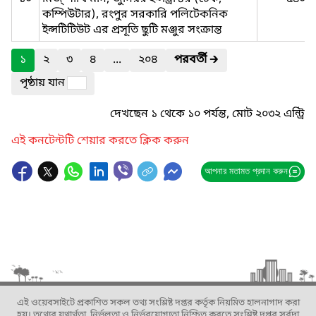
কম্পিউটার), রংপুর সরকারি পলিটেকনিক
ইন্সটিটিউট এর প্রসূতি ছুটি মঞ্জুর সংক্রান্ত
১
২
৩
৪
...
২০৪
পরবর্তী
🡲
পৃষ্ঠায় যান
দেখছেন ১ থেকে ১০ পর্যন্ত, মোট ২০৩২ এন্ট্রি
এই কনটেন্টটি শেয়ার করতে ক্লিক করুন
আপনার মতামত প্রদান করুন
এই ওয়েবসাইটে প্রকাশিত সকল তথ্য সংশ্লিষ্ট দপ্তর কর্তৃক নিয়মিত হালনাগাদ করা
হয়। তথ্যের যথার্থতা, নির্ভুলতা ও নির্ভরযোগ্যতা নিশ্চিত করতে সংশ্লিষ্ট দপ্তর সর্বদা