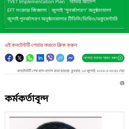
TVET Implementation Plan
বিভিন্ন আদেশ
EFT সংক্রান্ত জিজ্ঞাসা
জুলাই 'পুনর্জাগরণ' অনুষ্ঠানমালা
জুলাই পুনর্জাগরণ অনুষ্ঠানমালার টিভিসি/ভিডিও/ডকুমেন্টারি
এই কনটেন্টটি শেয়ার করতে ক্লিক করুন
আপনার মতামত প্রদান করুন
কনটেন্টটি শেষ হাল-নাগাদ করা হয়েছে: বুধবার, ১৫ জুলাই, ২০২৬ এ ০৩:৪১ PM
কর্মকর্তাবৃন্দ