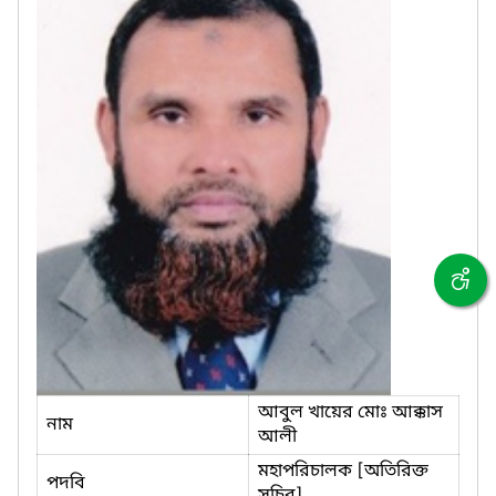
আবুল খায়ের মোঃ আক্কাস
নাম
আলী
মহাপরিচালক [অতিরিক্ত
পদবি
সচিব]