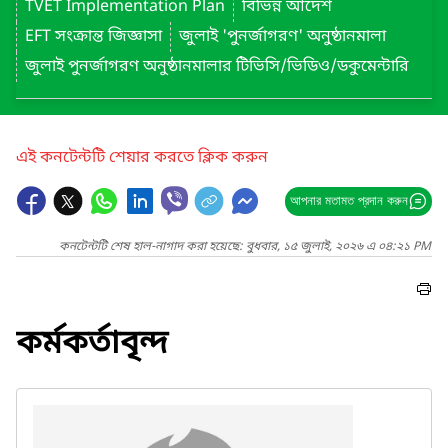
TVET Implementation Plan
বিভিন্ন আদেশ
EFT সংক্রান্ত জিজ্ঞাসা
জুলাই 'পুনর্জাগরণ' অনুষ্ঠানমালা
জুলাই পুনর্জাগরণ অনুষ্ঠানমালার টিভিসি/ভিডিও/ডকুমেন্টারি
এই কনটেন্টটি শেয়ার করতে ক্লিক করুন
আপনার মতামত প্রদান করুন
কনটেন্টটি শেষ হাল-নাগাদ করা হয়েছে: বুধবার, ১৫ জুলাই, ২০২৬ এ ০৪:২১ PM
কর্মকর্তাবৃন্দ