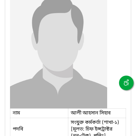
নাম
আলী আহসান সিহাব
সংযুক্ত কর্মকর্তা (শাখা-১)
পদবি
[মূলত: চিফ ইন্সট্রাক্টর
(নন-টেক), পলিঃ]