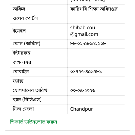
অফিস
কারিগরি শিক্ষা অধিদপ্তর
ওয়েব পোর্টল
shihab.cou
ইমেইল
@gmail.com
ফোন (অফিস)
৮৮-০২-৫৮১৫২২০৮
ইন্টারকম
কক্ষ নম্বর
মোবাইল
০১৭৭৭-৪৫৬৭৮৯
ফ্যাক্স
যোগদানের তারিখ
০৩-০৫-২০২৬
ব্যাচ (বিসিএস)
নিজ জেলা
Chandpur
ভিকার্ড ডাউনলোড করুন