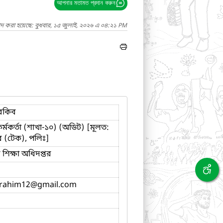
আপনার মতামত প্রদান করুন
াদ করা হয়েছে: বুধবার, ১৫ জুলাই, ২০২৬ এ ০৪:২১ PM
 রকিব
কর্মকর্তা (শাখা-১০) (অডিট) [মূলত:
ক্টর (টেক), পলিঃ]
শিক্ষা অধিদপ্তর
brahim12
@gmail.com