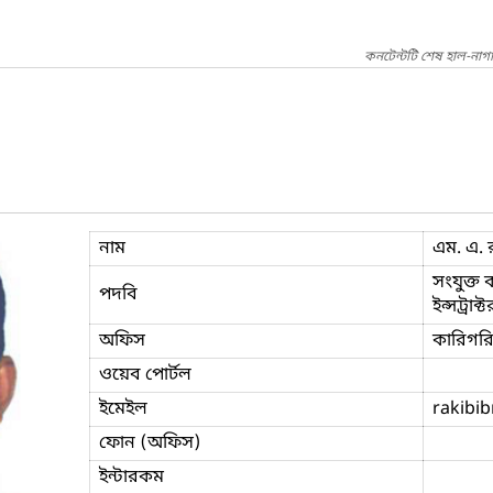
কনটেন্টটি শেষ হাল-নাগ
নাম
এম. এ.
সংযুক্ত 
পদবি
ইন্সট্রা
অফিস
কারিগরি 
ওয়েব পোর্টল
ইমেইল
rakibi
ফোন (অফিস)
ইন্টারকম