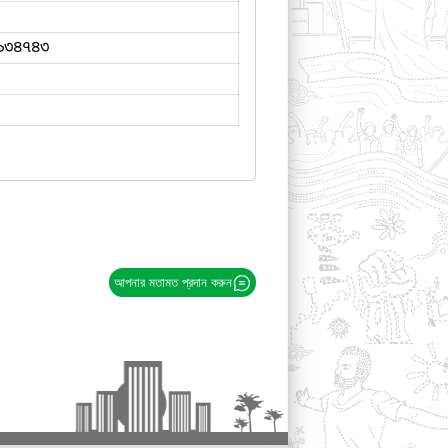
৯৩৪৭৪৩
আপনার মতামত প্রদান করুন