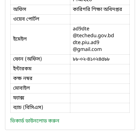
অফিস
কারিগরি শিক্ষা অধিদপ্তর
ওয়েব পোর্টল
ad9dte
@techedu.gov.bd
ইমেইল
dte.piu.ad9
@gmail.com
ফোন (অফিস)
৮৮-০২-৪১০২৪৫৯৮
ইন্টারকম
কক্ষ নম্বর
মোবাইল
ফ্যাক্স
ব্যাচ (বিসিএস)
ভিকার্ড ডাউনলোড করুন