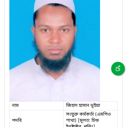
নাম
জিহাদ হাসান ভূইয়া
সংযুক্ত কর্মকর্তা (এমপিও
পদবি
শাখা) [মূলত: চিফ
ইনষ্ট্রাক্টর, পলিঃ]