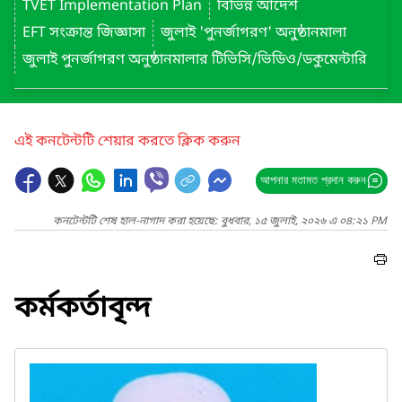
TVET Implementation Plan
বিভিন্ন আদেশ
EFT সংক্রান্ত জিজ্ঞাসা
জুলাই 'পুনর্জাগরণ' অনুষ্ঠানমালা
জুলাই পুনর্জাগরণ অনুষ্ঠানমালার টিভিসি/ভিডিও/ডকুমেন্টারি
এই কনটেন্টটি শেয়ার করতে ক্লিক করুন
আপনার মতামত প্রদান করুন
কনটেন্টটি শেষ হাল-নাগাদ করা হয়েছে: বুধবার, ১৫ জুলাই, ২০২৬ এ ০৪:২১ PM
কর্মকর্তাবৃন্দ