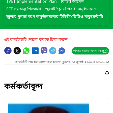
TVET Implementation Plan
বিভিন্ন আদেশ
EFT সংক্রান্ত জিজ্ঞাসা
জুলাই 'পুনর্জাগরণ' অনুষ্ঠানমালা
জুলাই পুনর্জাগরণ অনুষ্ঠানমালার টিভিসি/ভিডিও/ডকুমেন্টারি
এই কনটেন্টটি শেয়ার করতে ক্লিক করুন
আপনার মতামত প্রদান করুন
কনটেন্টটি শেষ হাল-নাগাদ করা হয়েছে: বুধবার, ১৫ জুলাই, ২০২৬ এ ০৪:১৬ PM
কর্মকর্তাবৃন্দ