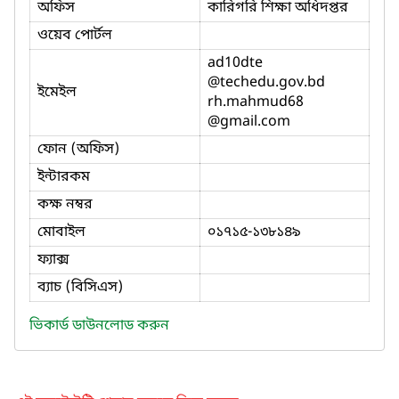
অফিস
কারিগরি শিক্ষা অধিদপ্তর
ওয়েব পোর্টল
ad10dte
@techedu.gov.bd
ইমেইল
rh.mahmud68
@gmail.com
ফোন (অফিস)
ইন্টারকম
কক্ষ নম্বর
মোবাইল
০১৭১৫-১৩৮১৪৯
ফ্যাক্স
ব্যাচ (বিসিএস)
ভিকার্ড ডাউনলোড করুন