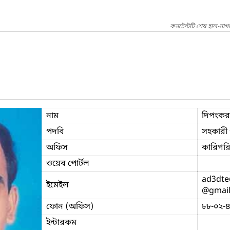
কনটেন্টটি শেষ হাল-নাগ
নাম
দিপংকর 
পদবি
সহকারী
অফিস
কারিগরি 
ওয়েব পোর্টল
ad3dte
ইমেইল
@gmai
ফোন (অফিস)
৮৮-০২-
ইন্টারকম