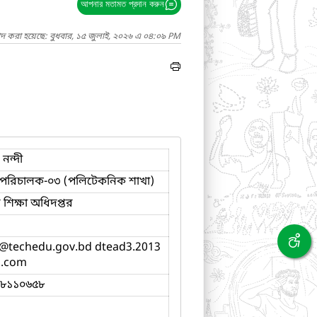
আপনার মতামত প্রদান করুন
াদ করা হয়েছে: বুধবার, ১৫ জুলাই, ২০২৬ এ ০৪:০৯ PM
নন্দী
 পরিচালক-০৩ (পলিটেকনিক শাখা)
শিক্ষা অধিদপ্তর
@techedu.gov.bd dtead3.2013
l.com
৪৮১১০৬৫৮