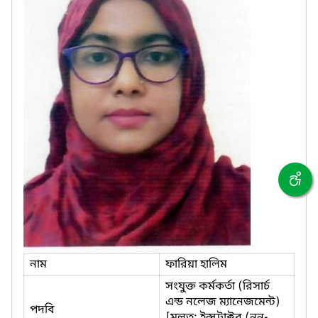
নাম
ফারিয়া হালিম
সংযুক্ত কর্মকর্তা (রিসার্চ
এন্ড নলেজ ম্যানেজমেন্ট)
পদবি
[মূলত: ইন্সট্রাক্টর (নন-