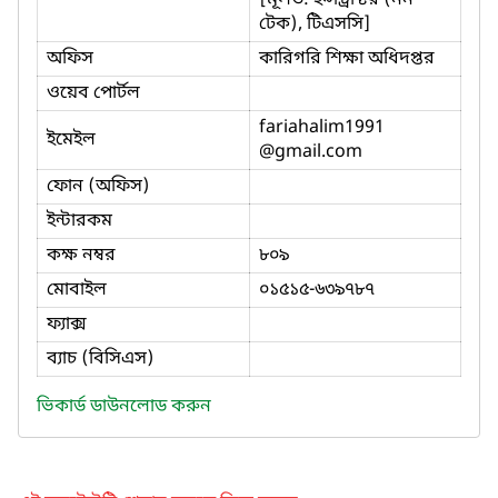
টেক), টিএসসি]
অফিস
কারিগরি শিক্ষা অধিদপ্তর
ওয়েব পোর্টল
fariahalim1991
ইমেইল
@gmail.com
ফোন (অফিস)
ইন্টারকম
কক্ষ নম্বর
৮০৯
মোবাইল
০১৫১৫-৬৩৯৭৮৭
ফ্যাক্স
ব্যাচ (বিসিএস)
ভিকার্ড ডাউনলোড করুন