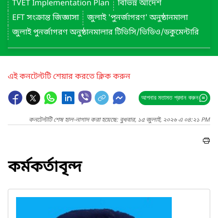
TVET Implementation Plan
বিভিন্ন আদেশ
EFT সংক্রান্ত জিজ্ঞাসা
জুলাই 'পুনর্জাগরণ' অনুষ্ঠানমালা
জুলাই পুনর্জাগরণ অনুষ্ঠানমালার টিভিসি/ভিডিও/ডকুমেন্টারি
এই কনটেন্টটি শেয়ার করতে ক্লিক করুন
আপনার মতামত প্রদান করুন
কনটেন্টটি শেষ হাল-নাগাদ করা হয়েছে: বুধবার, ১৫ জুলাই, ২০২৬ এ ০৪:২১ PM
কর্মকর্তাবৃন্দ