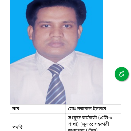
নাম
মোঃ নজরুল ইসলাম
সংযুক্ত কর্মকর্তা (এডি-৩
শাখা) [মূলত: সহকারী
পদবি
অধ্যাপক (টেক),