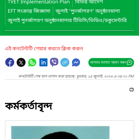
TVET Implementation Plan
বিভিন্ন আদেশ
EFT সংক্রান্ত জিজ্ঞাসা
জুলাই 'পুনর্জাগরণ' অনুষ্ঠানমালা
জুলাই পুনর্জাগরণ অনুষ্ঠানমালার টিভিসি/ভিডিও/ডকুমেন্টারি
এই কনটেন্টটি শেয়ার করতে ক্লিক করুন
আপনার মতামত প্রদান করুন
কনটেন্টটি শেষ হাল-নাগাদ করা হয়েছে: বুধবার, ১৫ জুলাই, ২০২৬ এ ০৪:০১ PM
কর্মকর্তাবৃন্দ