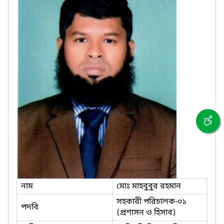
নাম
মোঃ মাহবুবুর রহমান
সহকারী পরিচালক-০১
পদবি
(প্রশাসন ও হিসাব)