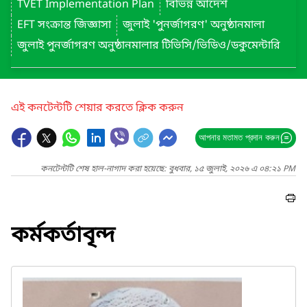
TVET Implementation Plan
বিভিন্ন আদেশ
EFT সংক্রান্ত জিজ্ঞাসা
জুলাই 'পুনর্জাগরণ' অনুষ্ঠানমালা
জুলাই পুনর্জাগরণ অনুষ্ঠানমালার টিভিসি/ভিডিও/ডকুমেন্টারি
এই কনটেন্টটি শেয়ার করতে ক্লিক করুন
আপনার মতামত প্রদান করুন
কনটেন্টটি শেষ হাল-নাগাদ করা হয়েছে: বুধবার, ১৫ জুলাই, ২০২৬ এ ০৪:২১ PM
কর্মকর্তাবৃন্দ