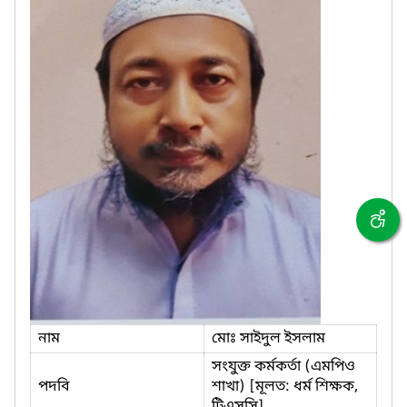
নাম
মোঃ সাইদুল ইসলাম
সংযুক্ত কর্মকর্তা (এমপিও
পদবি
শাখা) [মূলত: ধর্ম শিক্ষক,
টিএসসি]