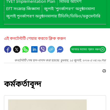
TVET Implementation Plan
বিভিন্ন আদেশ
EFT সংক্রান্ত জিজ্ঞাসা
জুলাই 'পুনর্জাগরণ' অনুষ্ঠানমালা
জুলাই পুনর্জাগরণ অনুষ্ঠানমালার টিভিসি/ভিডিও/ডকুমেন্টারি
এই কনটেন্টটি শেয়ার করতে ক্লিক করুন
আপনার মতামত প্রদান করুন
কনটেন্টটি শেষ হাল-নাগাদ করা হয়েছে: বুধবার, ১৫ জুলাই, ২০২৬ এ ০৪:০৯ PM
কর্মকর্তাবৃন্দ