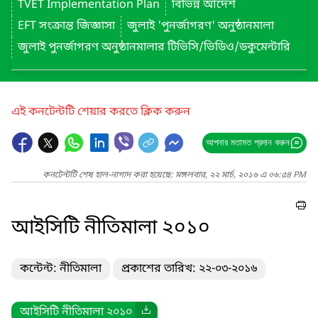
TVET Implementation Plan
বিভিন্ন আদেশ
EFT সংক্রান্ত জিজ্ঞাসা
জুলাই 'পুনর্জাগরণ' অনুষ্ঠানমালা
জুলাই পুনর্জাগরণ অনুষ্ঠানমালার টিভিসি/ভিডিও/ডকুমেন্টারি
এই কনটেন্টটি শেয়ার করতে ক্লিক করুন
আপনার মতামত প্রদান করুন
কনটেন্টটি শেষ হাল-নাগাদ করা হয়েছে: মঙ্গলবার, ২২ মার্চ, ২০১৬ এ ০৬:৫৪ PM
আইসিটি নীতিমালা ২০১০
কন্টেন্ট: নীতিমালা
প্রকাশের তারিখ: ২২-০৩-২০১৬
আইসিটি নীতিমালা ২০১০