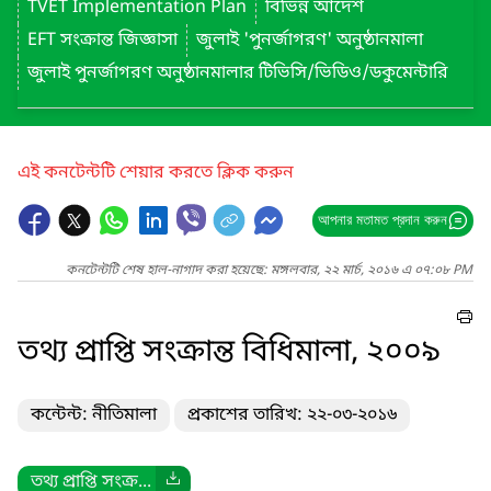
TVET Implementation Plan
বিভিন্ন আদেশ
EFT সংক্রান্ত জিজ্ঞাসা
জুলাই 'পুনর্জাগরণ' অনুষ্ঠানমালা
জুলাই পুনর্জাগরণ অনুষ্ঠানমালার টিভিসি/ভিডিও/ডকুমেন্টারি
এই কনটেন্টটি শেয়ার করতে ক্লিক করুন
আপনার মতামত প্রদান করুন
কনটেন্টটি শেষ হাল-নাগাদ করা হয়েছে: মঙ্গলবার, ২২ মার্চ, ২০১৬ এ ০৭:০৮ PM
তথ্য প্রাপ্তি সংক্রান্ত বিধিমালা, ২০০৯
কন্টেন্ট: নীতিমালা
প্রকাশের তারিখ: ২২-০৩-২০১৬
তথ্য প্রাপ্তি সংক্র...