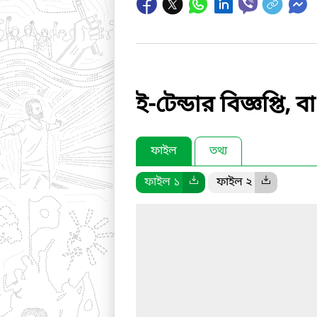
ই-টেন্ডার বিজ্ঞপ্ত
ফাইল
তথ্য
ফাইল ১
ফাইল ২