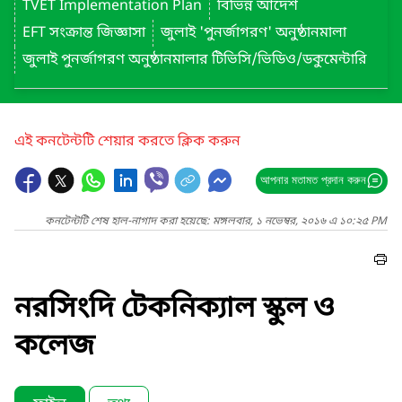
TVET Implementation Plan
বিভিন্ন আদেশ
EFT সংক্রান্ত জিজ্ঞাসা
জুলাই 'পুনর্জাগরণ' অনুষ্ঠানমালা
জুলাই পুনর্জাগরণ অনুষ্ঠানমালার টিভিসি/ভিডিও/ডকুমেন্টারি
এই কনটেন্টটি শেয়ার করতে ক্লিক করুন
আপনার মতামত প্রদান করুন
কনটেন্টটি শেষ হাল-নাগাদ করা হয়েছে: মঙ্গলবার, ১ নভেম্বর, ২০১৬ এ ১০:২৫ PM
নরসিংদি টেকনিক্যাল স্কুল ও
কলেজ