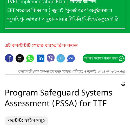
TVET Implementation Plan
বিভিন্ন আদেশ
EFT সংক্রান্ত জিজ্ঞাসা
জুলাই 'পুনর্জাগরণ' অনুষ্ঠানমালা
জুলাই পুনর্জাগরণ অনুষ্ঠানমালার টিভিসি/ভিডিও/ডকুমেন্টারি
এই কনটেন্টটি শেয়ার করতে ক্লিক করুন
আপনার মতামত প্রদান করুন
কনটেন্টটি শেষ হাল-নাগাদ করা হয়েছে: রবিবার, ৭ জুলাই, ২০২৪ এ ০৯:১০ AM
Program Safeguard Systems
Assessment (PSSA) for TTF
কন্টেন্ট: ফাইল সমূহ