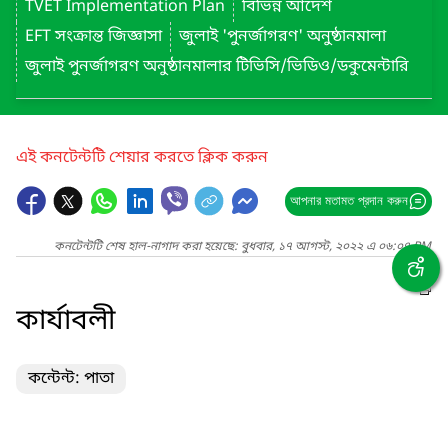
TVET Implementation Plan
বিভিন্ন আদেশ
EFT সংক্রান্ত জিজ্ঞাসা
জুলাই 'পুনর্জাগরণ' অনুষ্ঠানমালা
জুলাই পুনর্জাগরণ অনুষ্ঠানমালার টিভিসি/ভিডিও/ডকুমেন্টারি
এই কনটেন্টটি শেয়ার করতে ক্লিক করুন
আপনার মতামত প্রদান করুন
কনটেন্টটি শেষ হাল-নাগাদ করা হয়েছে: বুধবার, ১৭ আগস্ট, ২০২২ এ ০৬:০৭ PM
কার্যাবলী
কন্টেন্ট: পাতা