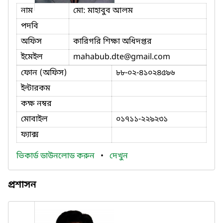
নাম
মো: মাহাবুব আলম
পদবি
অফিস
কারিগরি শিক্ষা অধিদপ্তর
ইমেইল
mahabub.dte
@gmail.com
ফোন (অফিস)
৮৮-০২-৪১০২৪৫৯৬
ইন্টারকম
কক্ষ নম্বর
মোবাইল
০১৭১১-২২৯২৩১
ফ্যাক্স
ভিকার্ড ডাউনলোড করুন
•
দেখুন
প্রশাসন