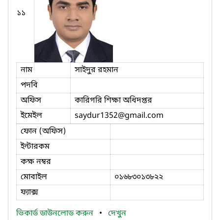
১১
নাম
সাইদুর রহমান
পদবি
অফিস
কারিগরি শিক্ষা অধিদপ্তর
ইমেইল
saydur1352
@gmail.com
ফোন (অফিস)
ইন্টারকম
কক্ষ নম্বর
মোবাইল
০১৬৮৩০১৩৮২২
ফ্যাক্স
ভিকার্ড ডাউনলোড করুন
•
দেখুন