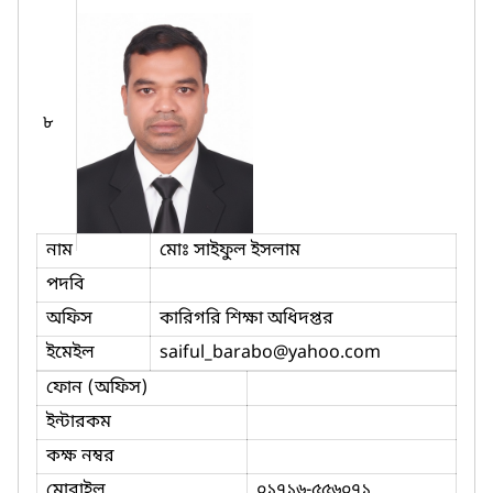
৮
নাম
মোঃ সাইফুল ইসলাম
পদবি
অফিস
কারিগরি শিক্ষা অধিদপ্তর
ইমেইল
saiful_barabo
@yahoo.com
ফোন (অফিস)
ইন্টারকম
কক্ষ নম্বর
মোবাইল
০১৭১৬-৫৫৬০৭১