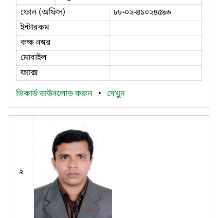
ফোন (অফিস)
৮৮-০২-৪১০২৪৫৯৬
ইন্টারকম
কক্ষ নম্বর
মোবাইল
ফ্যাক্স
ভিকার্ড ডাউনলোড করুন
•
দেখুন
২