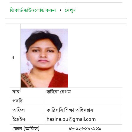
ভিকার্ড ডাউনলোড করুন
•
দেখুন
৫
নাম
হাছিনা বেগম
পদবি
অফিস
কারিগরি শিক্ষা অধিদপ্তর
ইমেইল
hasina.pu
@gmail.com
ফোন (অফিস)
৮৮-০২-৮১৮১২২৯