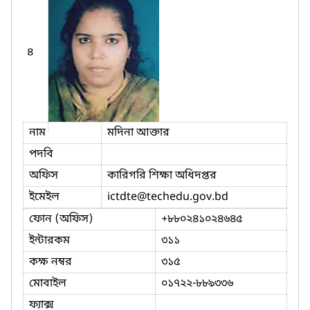
৪
নাম
মদিনা আক্তার
পদবি
অফিস
কারিগরি শিক্ষা অধিদপ্তর
ইমেইল
ictdte
@techedu.gov.bd
ফোন (অফিস)
+৮৮০২৪১০২৪৬৪৫
ইন্টারকম
৩১১
কক্ষ নম্বর
৩১৫
মোবাইল
০১৭২২-৮৮৯৩৩৬
ফ্যাক্স