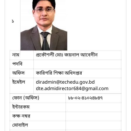
১
নাম
প্রকৌশলী মোঃ জয়নাল আবেদীন
পদবি
অফিস
কারিগরি শিক্ষা অধিদপ্তর
ইমেইল
diradmin
@techedu.gov.bd
dte.admidirector684
@gmail.com
ফোন (অফিস)
৮৮-০২-৪১০২৪৮৪৭
ইন্টারকম
কক্ষ নম্বর
মোবাইল