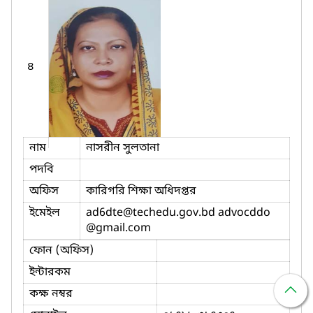
৪
নাম
নাসরীন সুলতানা
পদবি
অফিস
কারিগরি শিক্ষা অধিদপ্তর
ইমেইল
ad6dte
@techedu.gov.bd advocddo
@gmail.com
ফোন (অফিস)
ইন্টারকম
কক্ষ নম্বর