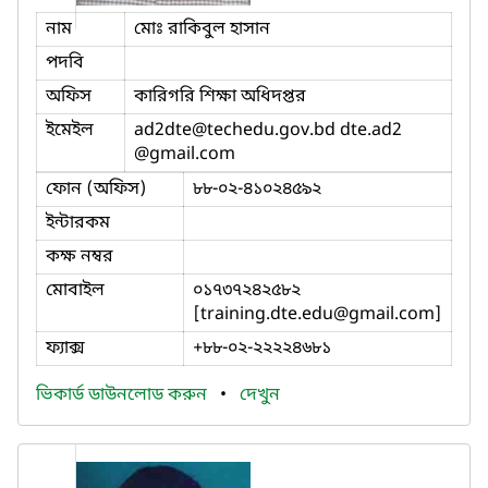
নাম
মোঃ রাকিবুল হাসান
পদবি
অফিস
কারিগরি শিক্ষা অধিদপ্তর
ইমেইল
ad2dte
@techedu.gov.bd dte.ad2
@gmail.com
ফোন (অফিস)
৮৮-০২-৪১০২৪৫৯২
ইন্টারকম
কক্ষ নম্বর
মোবাইল
০১৭৩৭২৪২৫৮২
[training.dte.edu@gmail.com]
ফ্যাক্স
+৮৮-০২-২২২২৪৬৮১
ভিকার্ড ডাউনলোড করুন
•
দেখুন