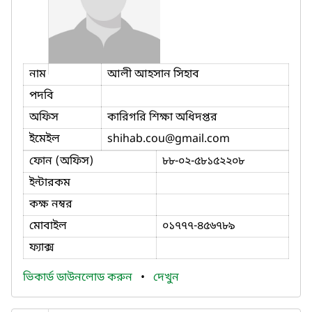
নাম
আলী আহসান সিহাব
পদবি
অফিস
কারিগরি শিক্ষা অধিদপ্তর
ইমেইল
shihab.cou
@gmail.com
ফোন (অফিস)
৮৮-০২-৫৮১৫২২০৮
ইন্টারকম
কক্ষ নম্বর
মোবাইল
০১৭৭৭-৪৫৬৭৮৯
ফ্যাক্স
ভিকার্ড ডাউনলোড করুন
•
দেখুন