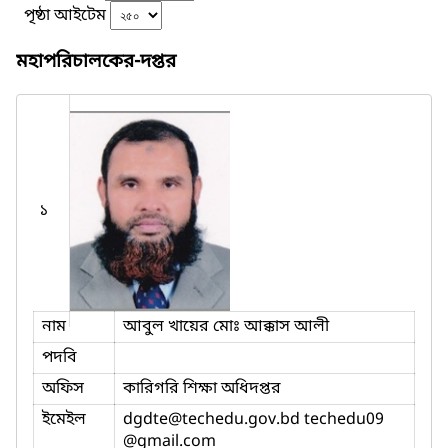
পৃষ্ঠা আইটেম
মহাপরিচালকের-দপ্তর
১
নাম
আবুল খায়ের মোঃ আক্কাস আলী
পদবি
অফিস
কারিগরি শিক্ষা অধিদপ্তর
ইমেইল
dgdte
@techedu.gov.bd techedu09
@gmail.com