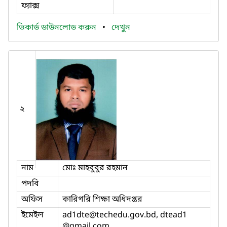
ফ্যাক্স
ভিকার্ড ডাউনলোড করুন
•
দেখুন
২
নাম
মোঃ মাহবুবুর রহমান
পদবি
অফিস
কারিগরি শিক্ষা অধিদপ্তর
ইমেইল
ad1dte
@techedu.gov.bd, dtead1
@gmail.com