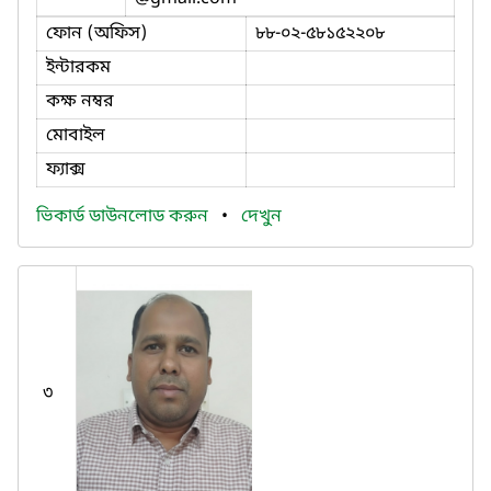
ফোন (অফিস)
৮৮-০২-৫৮১৫২২০৮
ইন্টারকম
কক্ষ নম্বর
মোবাইল
ফ্যাক্স
ভিকার্ড ডাউনলোড করুন
•
দেখুন
৩