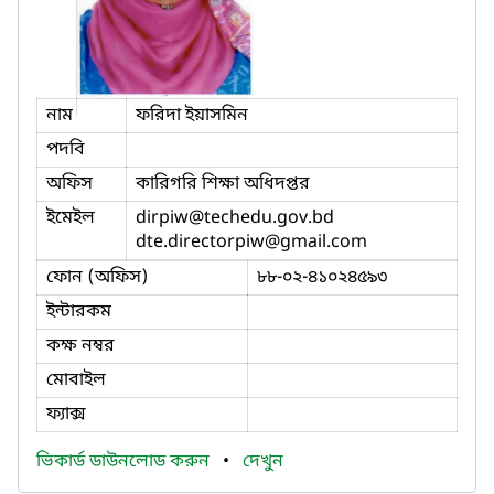
নাম
ফরিদা ইয়াসমিন
পদবি
অফিস
কারিগরি শিক্ষা অধিদপ্তর
ইমেইল
dirpiw
@techedu.gov.bd
dte.directorpiw
@gmail.com
ফোন (অফিস)
৮৮-০২-৪১০২৪৫৯৩
ইন্টারকম
কক্ষ নম্বর
মোবাইল
ফ্যাক্স
ভিকার্ড ডাউনলোড করুন
•
দেখুন