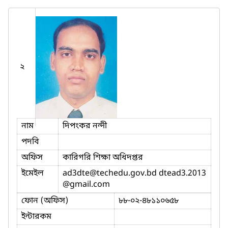
২
নাম
দিপংকর নন্দী
পদবি
অফিস
কারিগরি শিক্ষা অধিদপ্তর
ইমেইল
ad3dte
@techedu.gov.bd dtead3.2013
@gmail.com
ফোন (অফিস)
৮৮-০২-৪৮১১০৬৫৮
ইন্টারকম