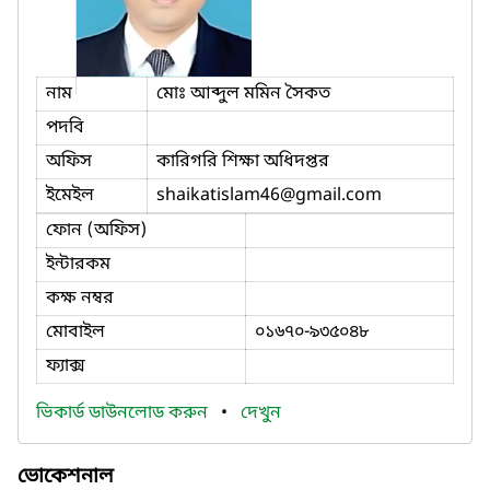
নাম
মোঃ আব্দুল মমিন সৈকত
পদবি
অফিস
কারিগরি শিক্ষা অধিদপ্তর
ইমেইল
shaikatislam46
@gmail.com
ফোন (অফিস)
ইন্টারকম
কক্ষ নম্বর
মোবাইল
০১৬৭০-৯৩৫০৪৮
ফ্যাক্স
ভিকার্ড ডাউনলোড করুন
•
দেখুন
ভোকেশনাল