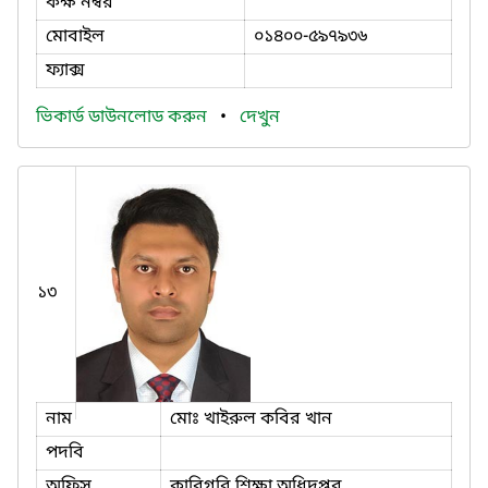
কক্ষ নম্বর
মোবাইল
০১৪০০-৫৯৭৯৩৬
ফ্যাক্স
ভিকার্ড ডাউনলোড করুন
•
দেখুন
১৩
নাম
মোঃ খাইরুল কবির খান
পদবি
অফিস
কারিগরি শিক্ষা অধিদপ্তর