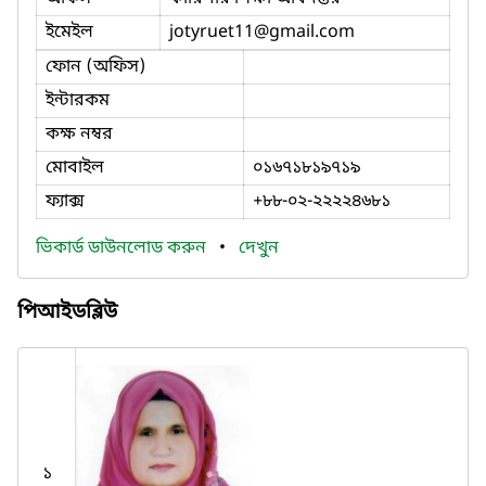
ইমেইল
jotyruet11
@gmail.com
ফোন (অফিস)
ইন্টারকম
কক্ষ নম্বর
মোবাইল
০১৬৭১৮১৯৭১৯
ফ্যাক্স
+৮৮-০২-২২২২৪৬৮১
ভিকার্ড ডাউনলোড করুন
•
দেখুন
পিআইডব্লিউ
১