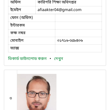
অফিস
কারিগরি শিক্ষা অধিদপ্তর
ইমেইল
afiaakter04
@gmail.com
ফোন (অফিস)
ইন্টারকম
কক্ষ নম্বর
মোবাইল
০১৭১৬-৩৫৮৪০৬
ফ্যাক্স
ভিকার্ড ডাউনলোড করুন
•
দেখুন
৩