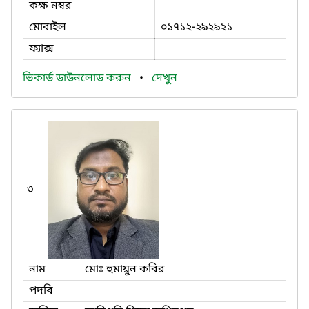
কক্ষ নম্বর
মোবাইল
০১৭১২-২৯২৯২১
ফ্যাক্স
ভিকার্ড ডাউনলোড করুন
•
দেখুন
৩
নাম
মোঃ হুমায়ুন কবির
পদবি