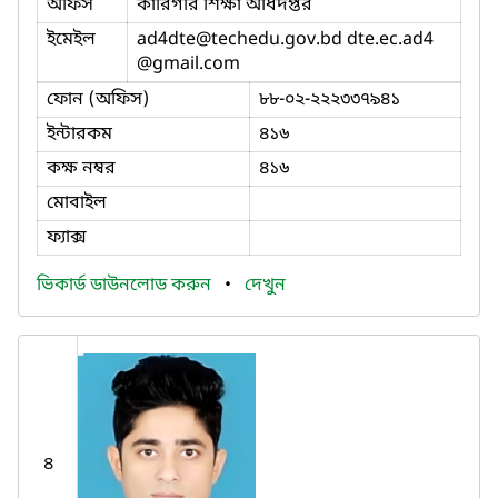
অফিস
কারিগরি শিক্ষা অধিদপ্তর
ইমেইল
ad4dte
@techedu.gov.bd dte.ec.ad4
@gmail.com
ফোন (অফিস)
৮৮-০২-২২২৩৩৭৯৪১
ইন্টারকম
৪১৬
কক্ষ নম্বর
৪১৬
মোবাইল
ফ্যাক্স
ভিকার্ড ডাউনলোড করুন
•
দেখুন
৪