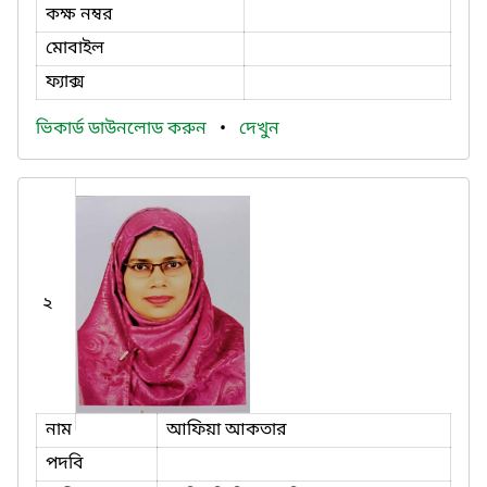
কক্ষ নম্বর
মোবাইল
ফ্যাক্স
ভিকার্ড ডাউনলোড করুন
•
দেখুন
২
নাম
আফিয়া আকতার
পদবি