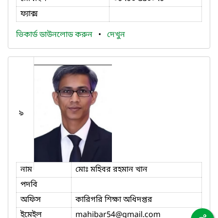
ফ্যাক্স
ভিকার্ড ডাউনলোড করুন
•
দেখুন
৯
নাম
মোঃ মহিবর রহমান খান
পদবি
অফিস
কারিগরি শিক্ষা অধিদপ্তর
ইমেইল
mahibar54
@gmail.com