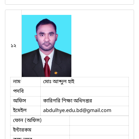
১২
নাম
মোঃ আব্দুল হাই
পদবি
অফিস
কারিগরি শিক্ষা অধিদপ্তর
ইমেইল
abdulhye.edu.bd
@gmail.com
ফোন (অফিস)
ইন্টারকম