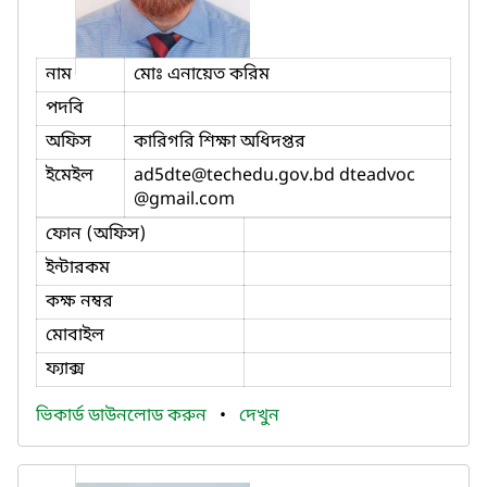
নাম
মোঃ এনায়েত করিম
পদবি
অফিস
কারিগরি শিক্ষা অধিদপ্তর
ইমেইল
ad5dte
@techedu.gov.bd dteadvoc
@gmail.com
ফোন (অফিস)
ইন্টারকম
কক্ষ নম্বর
মোবাইল
ফ্যাক্স
ভিকার্ড ডাউনলোড করুন
•
দেখুন