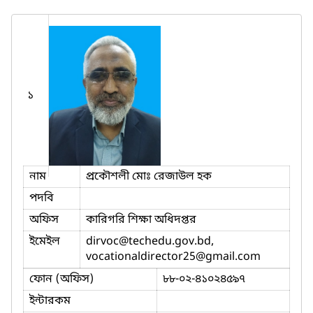
১
নাম
প্রকৌশলী মোঃ রেজাউল হক
পদবি
অফিস
কারিগরি শিক্ষা অধিদপ্তর
ইমেইল
dirvoc
@techedu.gov.bd,
vocationaldirector25
@gmail.com
ফোন (অফিস)
৮৮-০২-৪১০২৪৫৯৭
ইন্টারকম