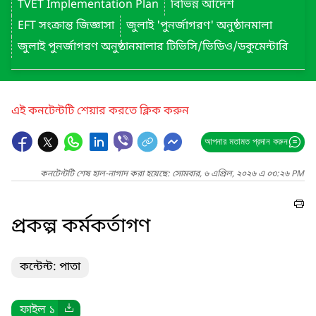
TVET Implementation Plan
বিভিন্ন আদেশ
EFT সংক্রান্ত জিজ্ঞাসা
জুলাই 'পুনর্জাগরণ' অনুষ্ঠানমালা
জুলাই পুনর্জাগরণ অনুষ্ঠানমালার টিভিসি/ভিডিও/ডকুমেন্টারি
এই কনটেন্টটি শেয়ার করতে ক্লিক করুন
আপনার মতামত প্রদান করুন
কনটেন্টটি শেষ হাল-নাগাদ করা হয়েছে: সোমবার, ৬ এপ্রিল, ২০২৬ এ ০৩:২৬ PM
প্রকল্প কর্মকর্তাগণ
কন্টেন্ট: পাতা
ফাইল ১