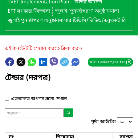
TVET Implementation Plan
বিভিন্ন আদেশ
EFT সংক্রান্ত জিজ্ঞাসা
জুলাই 'পুনর্জাগরণ' অনুষ্ঠানমালা
জুলাই পুনর্জাগরণ অনুষ্ঠানমালার টিভিসি/ভিডিও/ডকুমেন্টারি
এই কনটেন্টটি শেয়ার করতে ক্লিক করুন
আপনার মতামত প্রদান করুন
টেন্ডার (দরপত্র)
এডভান্সড অপশনগুলো দেখান
পৃষ্ঠা আইটেম
নং
শিরোনাম
দরপত্র ন