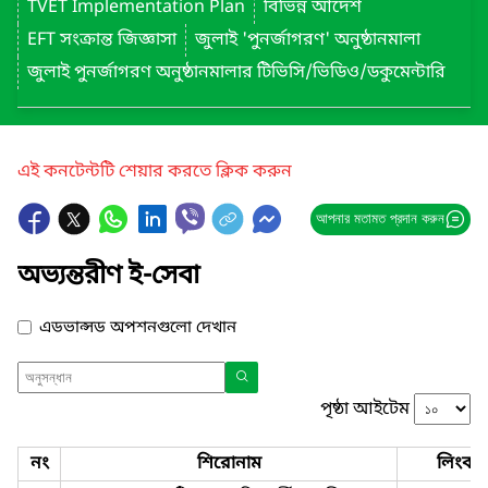
TVET Implementation Plan
বিভিন্ন আদেশ
EFT সংক্রান্ত জিজ্ঞাসা
জুলাই 'পুনর্জাগরণ' অনুষ্ঠানমালা
জুলাই পুনর্জাগরণ অনুষ্ঠানমালার টিভিসি/ভিডিও/ডকুমেন্টারি
এই কনটেন্টটি শেয়ার করতে ক্লিক করুন
আপনার মতামত প্রদান করুন
অভ্যন্তরীণ ই-সেবা
এডভান্সড অপশনগুলো দেখান
পৃষ্ঠা আইটেম
নং
শিরোনাম
লিংক