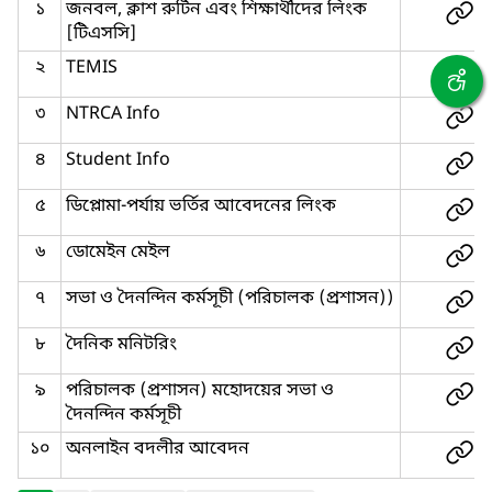
১
জনবল, ক্লাশ রুটিন এবং শিক্ষার্থীদের লিংক
[টিএসসি]
২
TEMIS
৩
NTRCA Info
৪
Student Info
৫
ডিপ্লোমা-পর্যায় ভর্তির আবেদনের লিংক
৬
ডোমেইন মেইল
৭
সভা ও দৈনন্দিন কর্মসূচী (পরিচালক (প্রশাসন))
৮
দৈনিক মনিটরিং
৯
পরিচালক (প্রশাসন) মহোদয়ের সভা ও
দৈনন্দিন কর্মসূচী
১০
অনলাইন বদলীর আবেদন