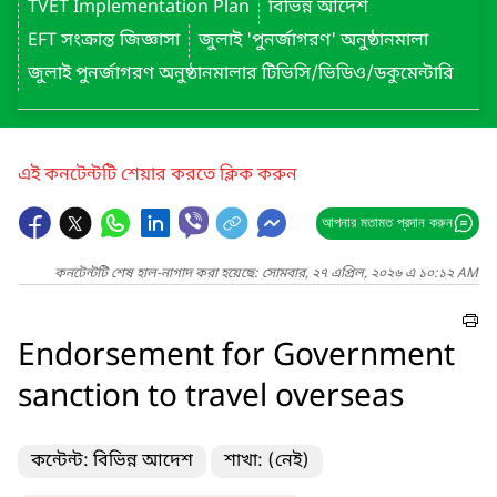
TVET Implementation Plan
বিভিন্ন আদেশ
EFT সংক্রান্ত জিজ্ঞাসা
জুলাই 'পুনর্জাগরণ' অনুষ্ঠানমালা
জুলাই পুনর্জাগরণ অনুষ্ঠানমালার টিভিসি/ভিডিও/ডকুমেন্টারি
এই কনটেন্টটি শেয়ার করতে ক্লিক করুন
আপনার মতামত প্রদান করুন
কনটেন্টটি শেষ হাল-নাগাদ করা হয়েছে: সোমবার, ২৭ এপ্রিল, ২০২৬ এ ১০:১২ AM
Endorsement for Government
sanction to travel overseas
কন্টেন্ট: বিভিন্ন আদেশ
শাখা: (নেই)