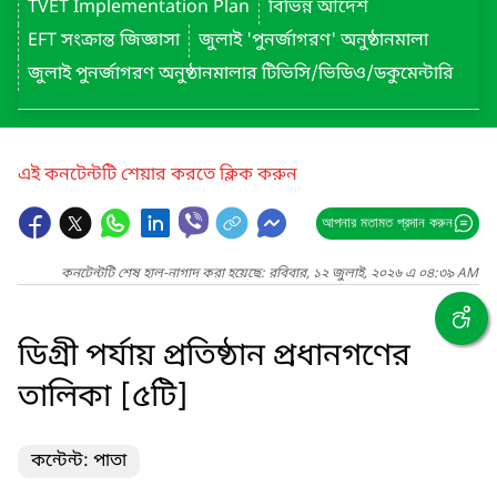
TVET Implementation Plan
বিভিন্ন আদেশ
EFT সংক্রান্ত জিজ্ঞাসা
জুলাই 'পুনর্জাগরণ' অনুষ্ঠানমালা
জুলাই পুনর্জাগরণ অনুষ্ঠানমালার টিভিসি/ভিডিও/ডকুমেন্টারি
এই কনটেন্টটি শেয়ার করতে ক্লিক করুন
আপনার মতামত প্রদান করুন
কনটেন্টটি শেষ হাল-নাগাদ করা হয়েছে: রবিবার, ১২ জুলাই, ২০২৬ এ ০৪:৩৯ AM
ডিগ্রী পর্যায় প্রতিষ্ঠান প্রধানগণের
তালিকা [৫টি]
কন্টেন্ট: পাতা