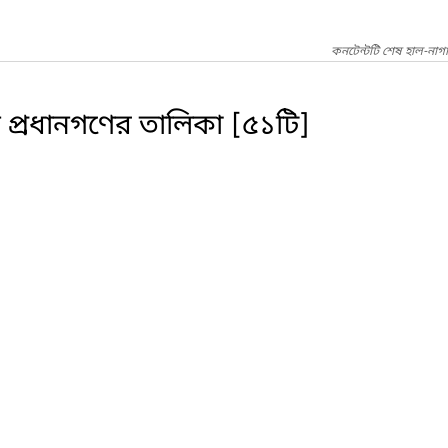
কনটেন্টটি শেষ হাল-নাগ
ঠান প্রধানগণের তালিকা [৫১টি]