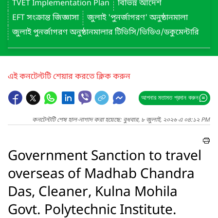
TVET Implementation Plan
বিভিন্ন আদেশ
EFT সংক্রান্ত জিজ্ঞাসা
জুলাই 'পুনর্জাগরণ' অনুষ্ঠানমালা
জুলাই পুনর্জাগরণ অনুষ্ঠানমালার টিভিসি/ভিডিও/ডকুমেন্টারি
এই কনটেন্টটি শেয়ার করতে ক্লিক করুন
আপনার মতামত প্রদান করুন
কনটেন্টটি শেষ হাল-নাগাদ করা হয়েছে: বুধবার, ৮ জুলাই, ২০২৬ এ ০৪:১২ PM
Government Sanction to travel
overseas of Madhab Chandra
Das, Cleaner, Kulna Mohila
Govt. Polytechnic Institute.