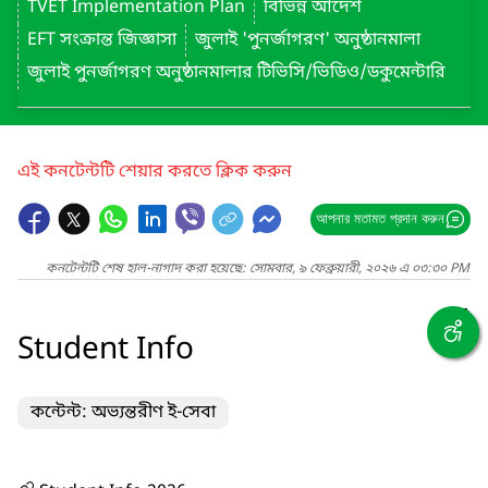
TVET Implementation Plan
বিভিন্ন আদেশ
EFT সংক্রান্ত জিজ্ঞাসা
জুলাই 'পুনর্জাগরণ' অনুষ্ঠানমালা
জুলাই পুনর্জাগরণ অনুষ্ঠানমালার টিভিসি/ভিডিও/ডকুমেন্টারি
এই কনটেন্টটি শেয়ার করতে ক্লিক করুন
আপনার মতামত প্রদান করুন
কনটেন্টটি শেষ হাল-নাগাদ করা হয়েছে: সোমবার, ৯ ফেব্রুয়ারী, ২০২৬ এ ০৩:৩০ PM
Student Info
কন্টেন্ট: অভ্যন্তরীণ ই-সেবা